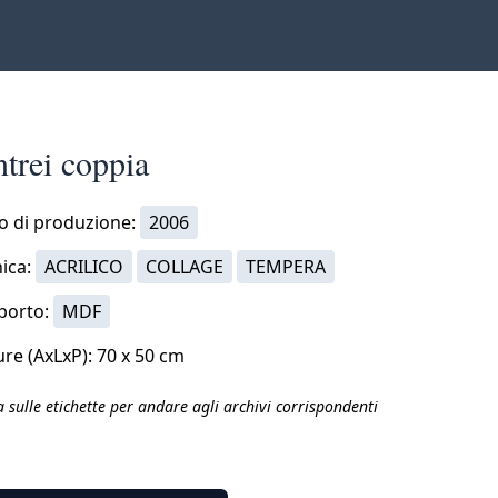
ntrei coppia
o di produzione:
2006
ica:
ACRILICO
COLLAGE
TEMPERA
porto:
MDF
re (AxLxP): 70 x 50 cm
a sulle etichette per andare agli archivi corrispondenti