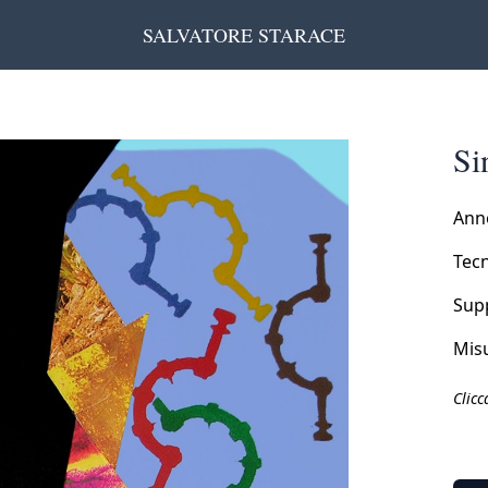
SALVATORE STARACE
Si
Ann
Tecn
Sup
Misu
Clicc