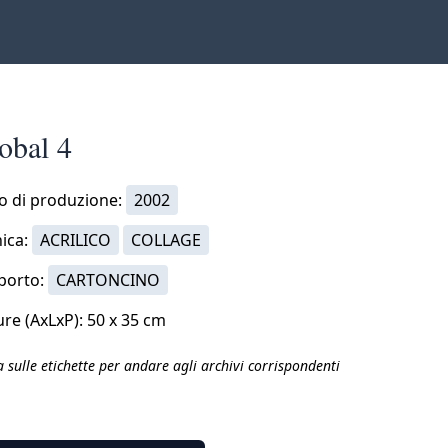
obal 4
o di produzione:
2002
ica:
ACRILICO
COLLAGE
porto:
CARTONCINO
re (AxLxP): 50 x 35 cm
a sulle etichette per andare agli archivi corrispondenti