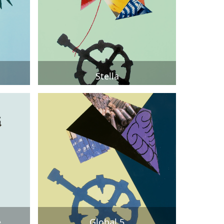
Stella
e
Global 5