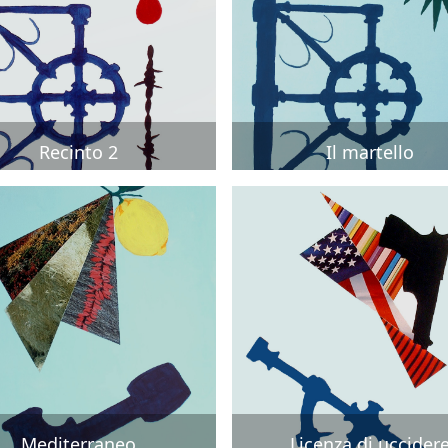
Recinto 2
Il martello
Mediterraneo
Licenza di uccider