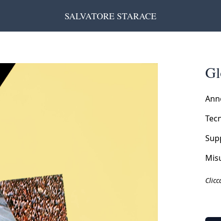
SALVATORE STARACE
Gl
Ann
Tecn
Sup
Misu
Clicc